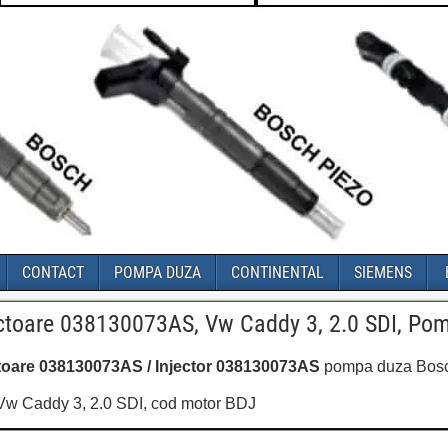
CONTACT
POMPA DUZA
CONTINENTAL
SIEMENS
ectoare 038130073AS, Vw Caddy 3, 2.0 SDI, P
ctoare 038130073AS / Injector 038130073AS
pompa duza Bosch
Vw Caddy 3, 2.0 SDI, cod motor BDJ