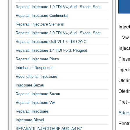
Reparatii Injectoare 1.9 TDI Vw, Audi, Skoda, Seat
Reparatii Injectoare Continental
Reparatii injectoare Siemens
Inje
Reparatii Injectoare 2.0 TDI Vw, Audi, Skoda, Seat
–
Vw 
Reparatii Injectoare Golf VI 1.6 TDI CAYC
Injec
Reparatii Injectoare 1.4 HDI Ford, Peugeot
Piese
Reparatii Injectoare Piezo
Intrebari si Raspunsuri
Injec
Reconditionari Injectoare
Oferi
Injectoare Buzau
Oferi
Reparatii Injectoare Buzau
Pret 
Reparatii Injectoare Vw
Reparatii Injectoare
Adres
Injectoare Diesel
Pentr
REPARATII INJECTOARE AUDI A4 B7