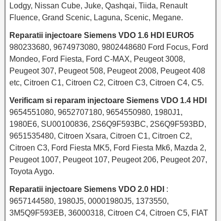
Lodgy, Nissan Cube, Juke, Qashqai, Tiida, Renault
Fluence, Grand Scenic, Laguna, Scenic, Megane.
Reparatii injectoare Siemens VDO 1.6 HDI EURO5
980233680, 9674973080, 9802448680 Ford Focus, Ford
Mondeo, Ford Fiesta, Ford C-MAX, Peugeot 3008,
Peugeot 307, Peugeot 508, Peugeot 2008, Peugeot 408
etc, Citroen C1, Citroen C2, Citroen C3, Citroen C4, C5.
Verificam si reparam injectoare Siemens VDO 1.4 HDI
9654551080, 9652707180, 9654550980, 1980J1,
1980E6, SU00100836, 2S6Q9F593BC, 2S6Q9F593BD,
9651535480, Citroen Xsara, Citroen C1, Citroen C2,
Citroen C3, Ford Fiesta MK5, Ford Fiesta Mk6, Mazda 2,
Peugeot 1007, Peugeot 107, Peugeot 206, Peugeot 207,
Toyota Aygo.
Reparatii injectoare Siemens VDO 2.0 HDI
:
9657144580, 1980J5, 00001980J5, 1373550,
3M5Q9F593EB, 36000318, Citroen C4, Citroen C5, FIAT