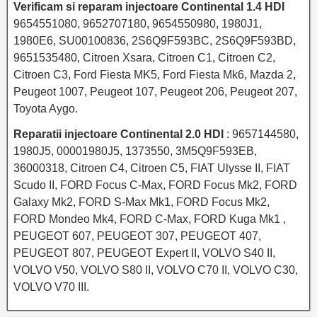
Verificam si reparam injectoare Continental 1.4 HDI
9654551080, 9652707180, 9654550980, 1980J1,
1980E6, SU00100836, 2S6Q9F593BC, 2S6Q9F593BD,
9651535480, Citroen Xsara, Citroen C1, Citroen C2,
Citroen C3, Ford Fiesta MK5, Ford Fiesta Mk6, Mazda 2,
Peugeot 1007, Peugeot 107, Peugeot 206, Peugeot 207,
Toyota Aygo.
Reparatii injectoare Continental 2.0 HDI
: 9657144580,
1980J5, 00001980J5, 1373550, 3M5Q9F593EB,
36000318, Citroen C4, Citroen C5, FIAT Ulysse II, FIAT
Scudo II, FORD Focus C-Max, FORD Focus Mk2, FORD
Galaxy Mk2, FORD S-Max Mk1, FORD Focus Mk2,
FORD Mondeo Mk4, FORD C-Max, FORD Kuga Mk1 ,
PEUGEOT 607, PEUGEOT 307, PEUGEOT 407,
PEUGEOT 807, PEUGEOT Expert II, VOLVO S40 II,
VOLVO V50, VOLVO S80 II, VOLVO C70 II, VOLVO C30,
VOLVO V70 III.