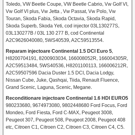
Toledo, VW Beetle Coupe, VW Beetle Cabrio, Vw Golf VI,
Vw Golf VI plus, Vw Jetta , Vw Passat, Vw Polo, Vw
Touran, Skoda Fabia, Skoda Octavia, Skoda Rapid,
Skoda Superb, Skoda Yeti, cod injector 03L130277S,
03L130277B / 03L 130 277 B, cod Continental
A2C9626040080, 5WS40539, A2C59513554.
Reparam injectoare Continental 1.5 DCI Euro 5
,
H8200704191, 8200903034, 166008052R, 166004305R,
A2C59513484, 5WS40536, H8201100113, 166006212R,
A2C59507596 Dacia Duster 1.5 DCI, Dacia Lodgy,
Nissan Cube, Juke, Qashqai, Tiida, Renault Fluence,
Grand Scenic, Laguna, Scenic, Megane.
Reconditionare injectoare Continental 1.6 HDI EURO5
980233680, 9674973080, 9802448680 Ford Focus, Ford
Mondeo, Ford Fiesta, Ford C-MAX, Peugeot 3008,
Peugeot 307, Peugeot 508, Peugeot 2008, Peugeot 408
etc, Citroen C1, Citroen C2, Citroen C3, Citroen C4, C5.