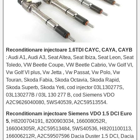
Reconditionare injectoare 1.6TDI CAYC, CAYA, CAYB
: Audi A1, Audi A3, Seat Altea, Seat Ibiza, Seat Leon, Seat
Toledo, VW Beetle Coupe, VW Beetle Cabrio, Vw Golf VI,
Vw Golf VI plus, Vw Jetta , Vw Passat, Vw Polo, Vw
Touran, Skoda Fabia, Skoda Octavia, Skoda Rapid,
Skoda Superb, Skoda Yeti, cod injector 03L130277S,
03L130277B / 03L 130 277 B, cod Siemens VDO
A2C9626040080, 5WS40539, A2C59513554.
Reconditionam injectoare Siemens VDO 1.5 DCI Euro
5
, H8200704191, 8200903034, 166008052R,
166004305R, A2C59513484, 5WS40536, H8201100113,
166006212R, A2C59507596 Dacia Duster 1.5 DCI, Dacia