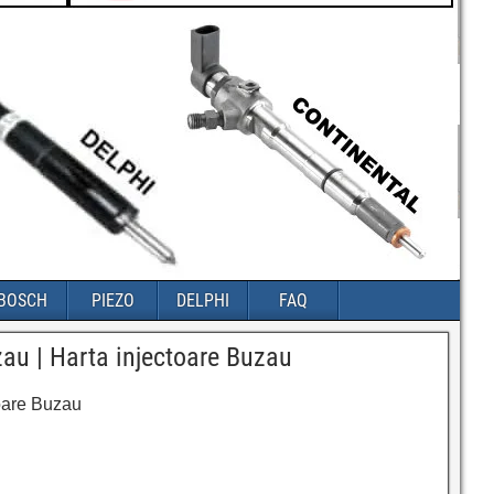
BOSCH
PIEZO
DELPHI
FAQ
zau | Harta injectoare Buzau
toare Buzau