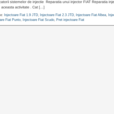
atorii sistemelor de injectie Reparatia unui injector FIAT Reparatia inj
 aceasta activitate . Cat […]
te:
Injectoare Fiat 1.9 JTD
,
Injectoare Fiat 2.3 JTD
,
Injectoare Fiat Albea
,
Inj
oare Fiat Punto
,
Injectoare Fiat Scudo
,
Pret injectoare Fiat