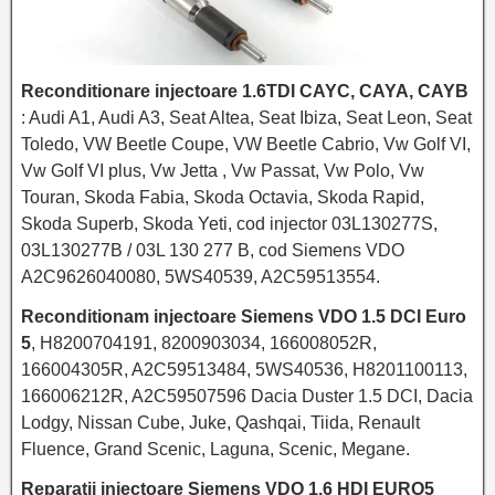
Reconditionare injectoare 1.6TDI CAYC, CAYA, CAYB
: Audi A1, Audi A3, Seat Altea, Seat Ibiza, Seat Leon, Seat
Toledo, VW Beetle Coupe, VW Beetle Cabrio, Vw Golf VI,
Vw Golf VI plus, Vw Jetta , Vw Passat, Vw Polo, Vw
Touran, Skoda Fabia, Skoda Octavia, Skoda Rapid,
Skoda Superb, Skoda Yeti, cod injector 03L130277S,
03L130277B / 03L 130 277 B, cod Siemens VDO
A2C9626040080, 5WS40539, A2C59513554.
Reconditionam injectoare Siemens VDO 1.5 DCI Euro
5
, H8200704191, 8200903034, 166008052R,
166004305R, A2C59513484, 5WS40536, H8201100113,
166006212R, A2C59507596 Dacia Duster 1.5 DCI, Dacia
Lodgy, Nissan Cube, Juke, Qashqai, Tiida, Renault
Fluence, Grand Scenic, Laguna, Scenic, Megane.
Reparatii injectoare Siemens VDO 1.6 HDI EURO5