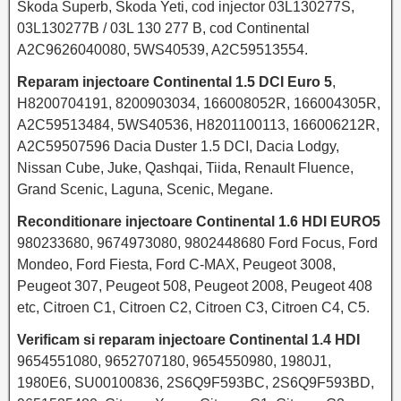
Skoda Superb, Skoda Yeti, cod injector 03L130277S,
03L130277B / 03L 130 277 B, cod Continental
A2C9626040080, 5WS40539, A2C59513554.
Reparam injectoare Continental 1.5 DCI Euro 5
,
H8200704191, 8200903034, 166008052R, 166004305R,
A2C59513484, 5WS40536, H8201100113, 166006212R,
A2C59507596 Dacia Duster 1.5 DCI, Dacia Lodgy,
Nissan Cube, Juke, Qashqai, Tiida, Renault Fluence,
Grand Scenic, Laguna, Scenic, Megane.
Reconditionare injectoare Continental 1.6 HDI EURO5
980233680, 9674973080, 9802448680 Ford Focus, Ford
Mondeo, Ford Fiesta, Ford C-MAX, Peugeot 3008,
Peugeot 307, Peugeot 508, Peugeot 2008, Peugeot 408
etc, Citroen C1, Citroen C2, Citroen C3, Citroen C4, C5.
Verificam si reparam injectoare Continental 1.4 HDI
9654551080, 9652707180, 9654550980, 1980J1,
1980E6, SU00100836, 2S6Q9F593BC, 2S6Q9F593BD,