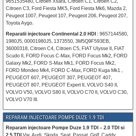
9651535480, Citroen Xsara, Citroen C1, Citroen C2,
Citroen C3, Ford Fiesta MK5, Ford Fiesta Mk6, Mazda 2,
Peugeot 1007, Peugeot 107, Peugeot 206, Peugeot 207,
Toyota Aygo.
Reparatii injectoare Continental 2.0 HDI
: 9657144580,
1980J5, 00001980J5, 1373550, 3M5Q9F593EB,
36000318, Citroen C4, Citroen C5, FIAT Ulysse II, FIAT
Scudo II, FORD Focus C-Max, FORD Focus Mk2, FORD
Galaxy Mk2, FORD S-Max Mk1, FORD Focus Mk2,
FORD Mondeo Mk4, FORD C-Max, FORD Kuga Mk1 ,
PEUGEOT 607, PEUGEOT 307, PEUGEOT 407,
PEUGEOT 807, PEUGEOT Expert II, VOLVO S40 II,
VOLVO V50, VOLVO S80 II, VOLVO C70 II, VOLVO C30,
VOLVO V70 III.
REPARAM INJECTOARE POMPE DUZE 1.9 TDI
Reparam injectoare Pompe Duze 1.9 TDI – 2.0 TDI si
2.5 TDI
Vw, Audi, Skoda, Seat, Passat, Golf, Caddy,