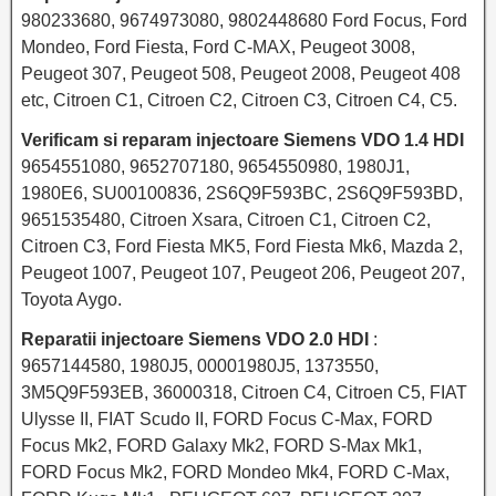
980233680, 9674973080, 9802448680 Ford Focus, Ford
Mondeo, Ford Fiesta, Ford C-MAX, Peugeot 3008,
Peugeot 307, Peugeot 508, Peugeot 2008, Peugeot 408
etc, Citroen C1, Citroen C2, Citroen C3, Citroen C4, C5.
Verificam si reparam injectoare Siemens VDO 1.4 HDI
9654551080, 9652707180, 9654550980, 1980J1,
1980E6, SU00100836, 2S6Q9F593BC, 2S6Q9F593BD,
9651535480, Citroen Xsara, Citroen C1, Citroen C2,
Citroen C3, Ford Fiesta MK5, Ford Fiesta Mk6, Mazda 2,
Peugeot 1007, Peugeot 107, Peugeot 206, Peugeot 207,
Toyota Aygo.
Reparatii injectoare Siemens VDO 2.0 HDI
:
9657144580, 1980J5, 00001980J5, 1373550,
3M5Q9F593EB, 36000318, Citroen C4, Citroen C5, FIAT
Ulysse II, FIAT Scudo II, FORD Focus C-Max, FORD
Focus Mk2, FORD Galaxy Mk2, FORD S-Max Mk1,
FORD Focus Mk2, FORD Mondeo Mk4, FORD C-Max,