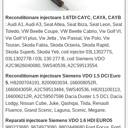
Reconditionare injectoare 1.6TDI CAYC, CAYA, CAYB
: Audi A1, Audi A3, Seat Altea, Seat Ibiza, Seat Leon, Seat
Toledo, VW Beetle Coupe, VW Beetle Cabrio, Vw Golf VI,
Vw Golf VI plus, Vw Jetta , Vw Passat, Vw Polo, Vw
Touran, Skoda Fabia, Skoda Octavia, Skoda Rapid,
Skoda Superb, Skoda Yeti, cod injector 03L130277S,
03L130277B / 03L 130 277 B, cod Siemens VDO
A2C9626040080, 5WS40539, A2C59513554.
Reconditionam injectoare Siemens VDO 1.5 DCI Euro
5
, H8200704191, 8200903034, 166008052R,
166004305R, A2C59513484, 5WS40536, H8201100113,
166006212R, A2C59507596 Dacia Duster 1.5 DCI, Dacia
Lodgy, Nissan Cube, Juke, Qashqai, Tiida, Renault
Fluence, Grand Scenic, Laguna, Scenic, Megane.
Reparatii injectoare Siemens VDO 1.6 HDI EURO5
980233680, 9674973080, 9802448680 Ford Focus, Ford