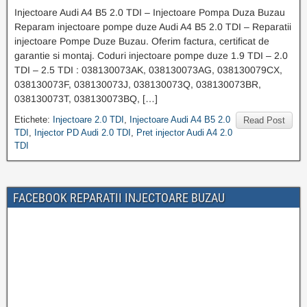
Injectoare Audi A4 B5 2.0 TDI – Injectoare Pompa Duza Buzau
Reparam injectoare pompe duze Audi A4 B5 2.0 TDI – Reparatii
injectoare Pompe Duze Buzau. Oferim factura, certificat de
garantie si montaj. Coduri injectoare pompe duze 1.9 TDI – 2.0
TDI – 2.5 TDI : 038130073AK, 038130073AG, 038130079CX,
038130073F, 038130073J, 038130073Q, 038130073BR,
038130073T, 038130073BQ, […]
Etichete:
Injectoare 2.0 TDI
,
Injectoare Audi A4 B5 2.0
Read Post
TDI
,
Injector PD Audi 2.0 TDI
,
Pret injector Audi A4 2.0
TDI
FACEBOOK REPARATII INJECTOARE BUZAU