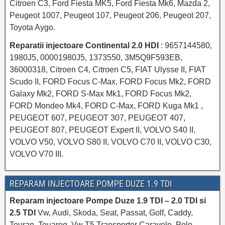
Citroen C3, Ford Fiesta MK5, Ford Fiesta Mk6, Mazda 2,
Peugeot 1007, Peugeot 107, Peugeot 206, Peugeot 207,
Toyota Aygo.
Reparatii injectoare Continental 2.0 HDI
: 9657144580,
1980J5, 00001980J5, 1373550, 3M5Q9F593EB,
36000318, Citroen C4, Citroen C5, FIAT Ulysse II, FIAT
Scudo II, FORD Focus C-Max, FORD Focus Mk2, FORD
Galaxy Mk2, FORD S-Max Mk1, FORD Focus Mk2,
FORD Mondeo Mk4, FORD C-Max, FORD Kuga Mk1 ,
PEUGEOT 607, PEUGEOT 307, PEUGEOT 407,
PEUGEOT 807, PEUGEOT Expert II, VOLVO S40 II,
VOLVO V50, VOLVO S80 II, VOLVO C70 II, VOLVO C30,
VOLVO V70 III.
REPARAM INJECTOARE POMPE DUZE 1.9 TDI
Reparam injectoare Pompe Duze 1.9 TDI – 2.0 TDI si
2.5 TDI
Vw, Audi, Skoda, Seat, Passat, Golf, Caddy,
Touran, Touareg, Vw T5 Transporter Caravele, Polo,