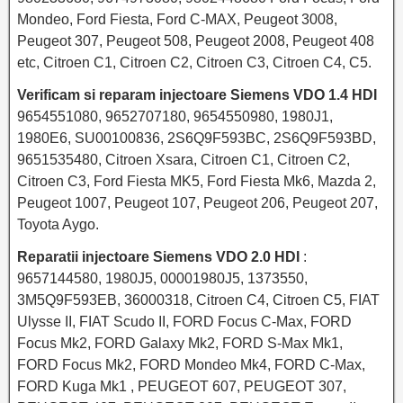
Mondeo, Ford Fiesta, Ford C-MAX, Peugeot 3008,
Peugeot 307, Peugeot 508, Peugeot 2008, Peugeot 408
etc, Citroen C1, Citroen C2, Citroen C3, Citroen C4, C5.
Verificam si reparam injectoare Siemens VDO 1.4 HDI
9654551080, 9652707180, 9654550980, 1980J1,
1980E6, SU00100836, 2S6Q9F593BC, 2S6Q9F593BD,
9651535480, Citroen Xsara, Citroen C1, Citroen C2,
Citroen C3, Ford Fiesta MK5, Ford Fiesta Mk6, Mazda 2,
Peugeot 1007, Peugeot 107, Peugeot 206, Peugeot 207,
Toyota Aygo.
Reparatii injectoare Siemens VDO 2.0 HDI
:
9657144580, 1980J5, 00001980J5, 1373550,
3M5Q9F593EB, 36000318, Citroen C4, Citroen C5, FIAT
Ulysse II, FIAT Scudo II, FORD Focus C-Max, FORD
Focus Mk2, FORD Galaxy Mk2, FORD S-Max Mk1,
FORD Focus Mk2, FORD Mondeo Mk4, FORD C-Max,
FORD Kuga Mk1 , PEUGEOT 607, PEUGEOT 307,