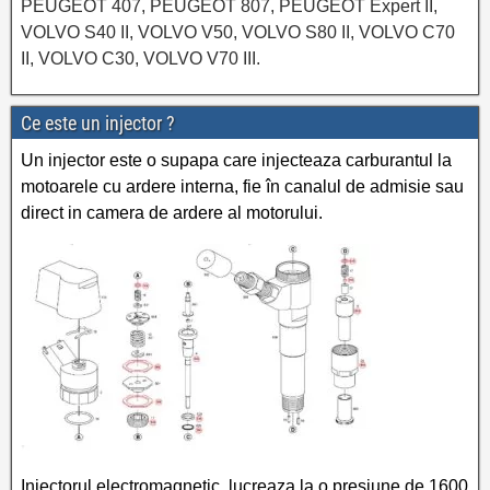
PEUGEOT 407, PEUGEOT 807, PEUGEOT Expert II,
VOLVO S40 II, VOLVO V50, VOLVO S80 II, VOLVO C70
II, VOLVO C30, VOLVO V70 III.
Ce este un injector ?
Un injector este o supapa care injecteaza carburantul la
motoarele cu ardere interna, fie în canalul de admisie sau
direct in camera de ardere al motorului.
Injectorul electromagnetic, lucreaza la o presiune de 1600