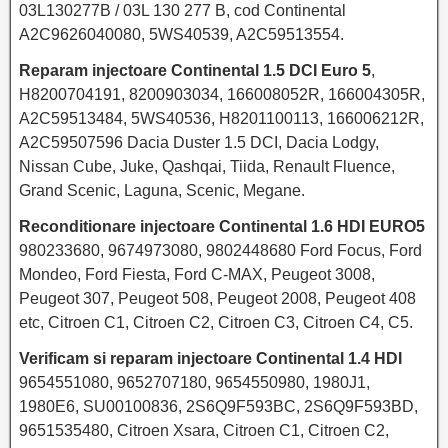
03L130277B / 03L 130 277 B, cod Continental
A2C9626040080, 5WS40539, A2C59513554.
Reparam injectoare Continental 1.5 DCI Euro 5
,
H8200704191, 8200903034, 166008052R, 166004305R,
A2C59513484, 5WS40536, H8201100113, 166006212R,
A2C59507596 Dacia Duster 1.5 DCI, Dacia Lodgy,
Nissan Cube, Juke, Qashqai, Tiida, Renault Fluence,
Grand Scenic, Laguna, Scenic, Megane.
Reconditionare injectoare Continental 1.6 HDI EURO5
980233680, 9674973080, 9802448680 Ford Focus, Ford
Mondeo, Ford Fiesta, Ford C-MAX, Peugeot 3008,
Peugeot 307, Peugeot 508, Peugeot 2008, Peugeot 408
etc, Citroen C1, Citroen C2, Citroen C3, Citroen C4, C5.
Verificam si reparam injectoare Continental 1.4 HDI
9654551080, 9652707180, 9654550980, 1980J1,
1980E6, SU00100836, 2S6Q9F593BC, 2S6Q9F593BD,
9651535480, Citroen Xsara, Citroen C1, Citroen C2,