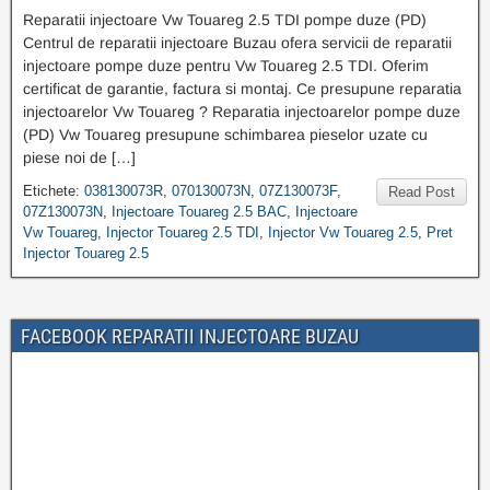
Reparatii injectoare Vw Touareg 2.5 TDI pompe duze (PD)
Centrul de reparatii injectoare Buzau ofera servicii de reparatii
injectoare pompe duze pentru Vw Touareg 2.5 TDI. Oferim
certificat de garantie, factura si montaj. Ce presupune reparatia
injectoarelor Vw Touareg ? Reparatia injectoarelor pompe duze
(PD) Vw Touareg presupune schimbarea pieselor uzate cu
piese noi de […]
Etichete:
038130073R
,
070130073N
,
07Z130073F
,
Read Post
07Z130073N
,
Injectoare Touareg 2.5 BAC
,
Injectoare
Vw Touareg
,
Injector Touareg 2.5 TDI
,
Injector Vw Touareg 2.5
,
Pret
Injector Touareg 2.5
FACEBOOK REPARATII INJECTOARE BUZAU