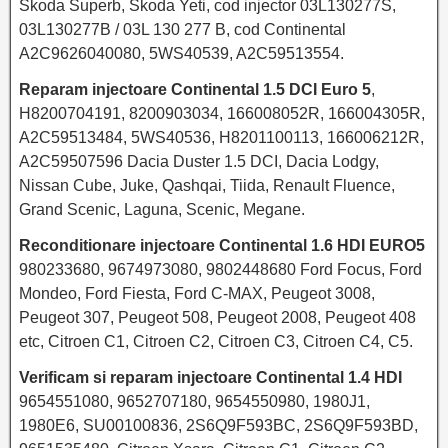
Skoda Superb, Skoda Yeti, cod injector 03L130277S,
03L130277B / 03L 130 277 B, cod Continental
A2C9626040080, 5WS40539, A2C59513554.
Reparam injectoare Continental 1.5 DCI Euro 5
,
H8200704191, 8200903034, 166008052R, 166004305R,
A2C59513484, 5WS40536, H8201100113, 166006212R,
A2C59507596 Dacia Duster 1.5 DCI, Dacia Lodgy,
Nissan Cube, Juke, Qashqai, Tiida, Renault Fluence,
Grand Scenic, Laguna, Scenic, Megane.
Reconditionare injectoare Continental 1.6 HDI EURO5
980233680, 9674973080, 9802448680 Ford Focus, Ford
Mondeo, Ford Fiesta, Ford C-MAX, Peugeot 3008,
Peugeot 307, Peugeot 508, Peugeot 2008, Peugeot 408
etc, Citroen C1, Citroen C2, Citroen C3, Citroen C4, C5.
Verificam si reparam injectoare Continental 1.4 HDI
9654551080, 9652707180, 9654550980, 1980J1,
1980E6, SU00100836, 2S6Q9F593BC, 2S6Q9F593BD,