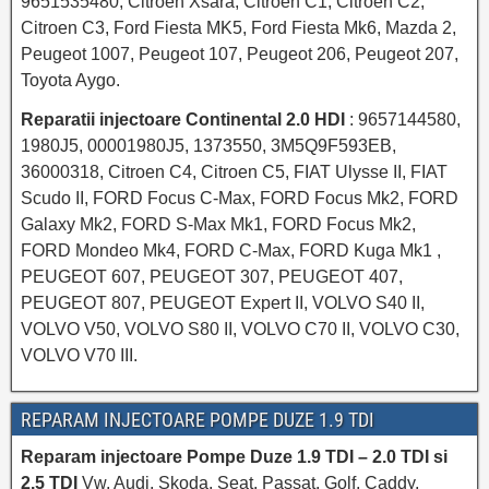
9651535480, Citroen Xsara, Citroen C1, Citroen C2,
Citroen C3, Ford Fiesta MK5, Ford Fiesta Mk6, Mazda 2,
Peugeot 1007, Peugeot 107, Peugeot 206, Peugeot 207,
Toyota Aygo.
Reparatii injectoare Continental 2.0 HDI
: 9657144580,
1980J5, 00001980J5, 1373550, 3M5Q9F593EB,
36000318, Citroen C4, Citroen C5, FIAT Ulysse II, FIAT
Scudo II, FORD Focus C-Max, FORD Focus Mk2, FORD
Galaxy Mk2, FORD S-Max Mk1, FORD Focus Mk2,
FORD Mondeo Mk4, FORD C-Max, FORD Kuga Mk1 ,
PEUGEOT 607, PEUGEOT 307, PEUGEOT 407,
PEUGEOT 807, PEUGEOT Expert II, VOLVO S40 II,
VOLVO V50, VOLVO S80 II, VOLVO C70 II, VOLVO C30,
VOLVO V70 III.
REPARAM INJECTOARE POMPE DUZE 1.9 TDI
Reparam injectoare Pompe Duze 1.9 TDI – 2.0 TDI si
2.5 TDI
Vw, Audi, Skoda, Seat, Passat, Golf, Caddy,