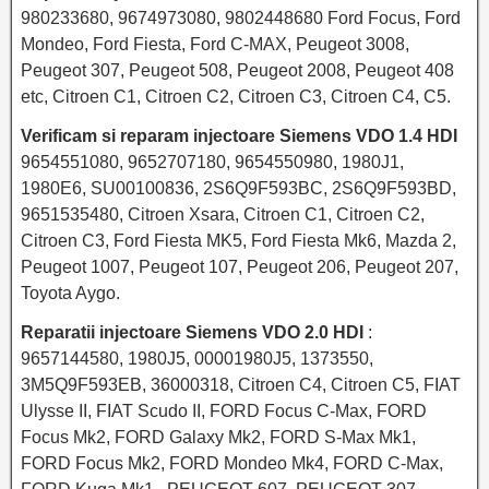
980233680, 9674973080, 9802448680 Ford Focus, Ford
Mondeo, Ford Fiesta, Ford C-MAX, Peugeot 3008,
Peugeot 307, Peugeot 508, Peugeot 2008, Peugeot 408
etc, Citroen C1, Citroen C2, Citroen C3, Citroen C4, C5.
Verificam si reparam injectoare Siemens VDO 1.4 HDI
9654551080, 9652707180, 9654550980, 1980J1,
1980E6, SU00100836, 2S6Q9F593BC, 2S6Q9F593BD,
9651535480, Citroen Xsara, Citroen C1, Citroen C2,
Citroen C3, Ford Fiesta MK5, Ford Fiesta Mk6, Mazda 2,
Peugeot 1007, Peugeot 107, Peugeot 206, Peugeot 207,
Toyota Aygo.
Reparatii injectoare Siemens VDO 2.0 HDI
:
9657144580, 1980J5, 00001980J5, 1373550,
3M5Q9F593EB, 36000318, Citroen C4, Citroen C5, FIAT
Ulysse II, FIAT Scudo II, FORD Focus C-Max, FORD
Focus Mk2, FORD Galaxy Mk2, FORD S-Max Mk1,
FORD Focus Mk2, FORD Mondeo Mk4, FORD C-Max,