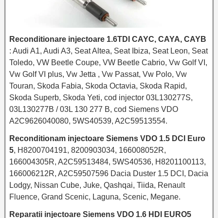
Reconditionare injectoare 1.6TDI CAYC, CAYA, CAYB
: Audi A1, Audi A3, Seat Altea, Seat Ibiza, Seat Leon, Seat
Toledo, VW Beetle Coupe, VW Beetle Cabrio, Vw Golf VI,
Vw Golf VI plus, Vw Jetta , Vw Passat, Vw Polo, Vw
Touran, Skoda Fabia, Skoda Octavia, Skoda Rapid,
Skoda Superb, Skoda Yeti, cod injector 03L130277S,
03L130277B / 03L 130 277 B, cod Siemens VDO
A2C9626040080, 5WS40539, A2C59513554.
Reconditionam injectoare Siemens VDO 1.5 DCI Euro
5
, H8200704191, 8200903034, 166008052R,
166004305R, A2C59513484, 5WS40536, H8201100113,
166006212R, A2C59507596 Dacia Duster 1.5 DCI, Dacia
Lodgy, Nissan Cube, Juke, Qashqai, Tiida, Renault
Fluence, Grand Scenic, Laguna, Scenic, Megane.
Reparatii injectoare Siemens VDO 1.6 HDI EURO5